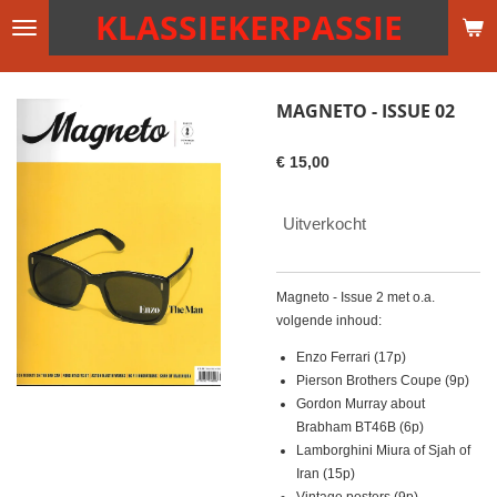
KLASSIEKERPASSIE
Ga
direct
naar
de
MAGNETO - ISSUE 02
hoofdinhoud
€ 15,00
Uitverkocht
Magneto - Issue 2 met o.a.
volgende inhoud:
Enzo Ferrari (17p)
Pierson Brothers Coupe (9p)
Gordon Murray about
Brabham BT46B (6p)
Lamborghini Miura of Sjah of
Iran (15p)
Vintage posters (9p)