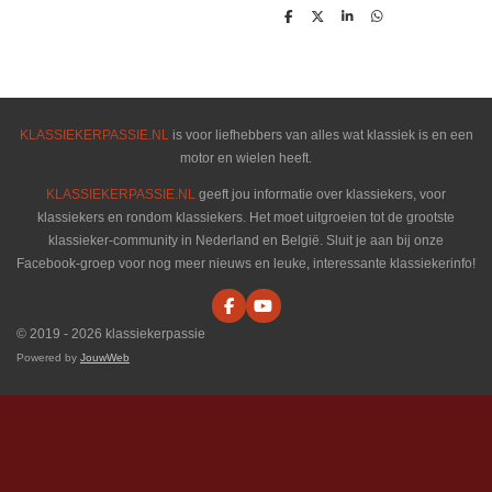
D
D
S
D
e
e
h
e
l
e
a
l
e
l
r
e
n
e
n
KLASSIEKERPASSIE.NL
is voor liefhebbers van alles wat klassiek is en een
motor en wielen heeft.
KLASSIEKERPASSIE.NL
geeft jou informatie over klassiekers, voor
klassiekers en rondom klassiekers. Het moet uitgroeien tot de grootste
klassieker-community in Nederland en België. Sluit je aan bij onze
Facebook-groep voor nog meer nieuws en leuke, interessante klassiekerinfo!
F
Y
a
o
© 2019 - 2026 klassiekerpassie
c
u
e
T
Powered by
JouwWeb
b
u
o
b
o
e
k