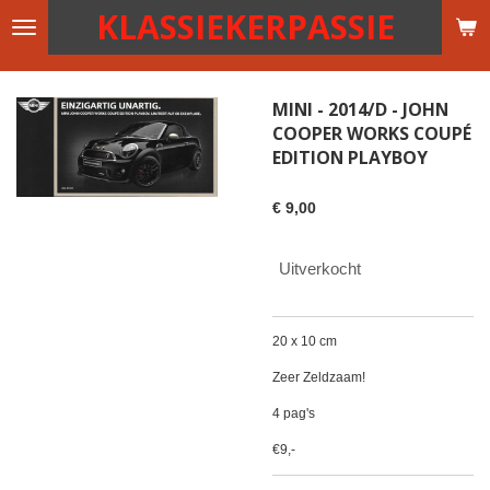
KLASSIEKERPASSIE
Ga
direct
naar
de
MINI - 2014/D - JOHN
hoofdinhoud
COOPER WORKS COUPÉ
EDITION PLAYBOY
€ 9,00
Uitverkocht
20 x 10 cm
Zeer Zeldzaam!
4 pag's
€9,-