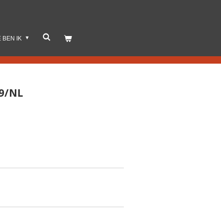
E BEN IK
19/NL