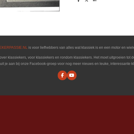
D
D
S
e
e
h
l
e
a
e
l
r
n
e
EKERPASSIE.NL
is voor liefhebbers van alles wat klassiek is en een motor en wiel
 over klassiekers, voor klassiekers en rondom klassiekers. Het moet uitgroeien tot
luit je aan bij onze Facebook-groep voor nog meer nieuws en leuke, interessante kl
F
Y
a
o
c
u
e
T
b
u
o
b
o
e
k