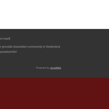
en heeft.
 de grootste klassieker-community in Nederland
assiekerinfo!
Powered by
JouwWeb