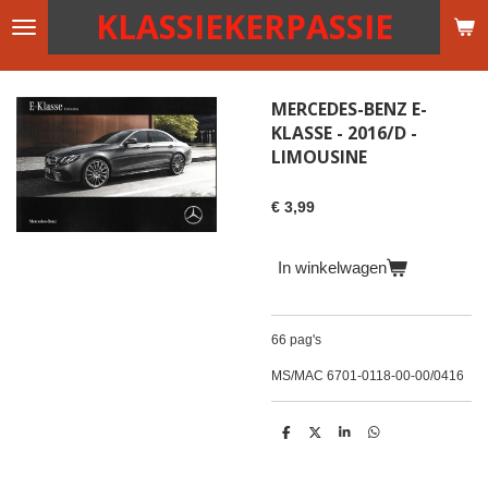
KLASSIEKERPASSIE
Ga
direct
naar
de
MERCEDES-BENZ E-
hoofdinhoud
KLASSE - 2016/D -
LIMOUSINE
€ 3,99
In winkelwagen
66 pag's
MS/MAC 6701-0118-00-00/0416
D
D
S
D
e
e
h
e
l
e
a
l
e
l
r
e