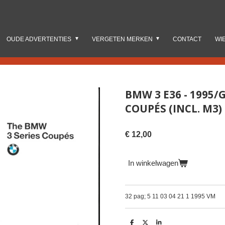
OUDE ADVERTENTIES
VERGETEN MERKEN
CONTACT
WI
BMW 3 E36 - 1995/
COUPÉS (INCL. M3)
€ 12,00
In winkelwagen
32 pag; 5 11 03 04 21 1 1995 VM
D
D
S