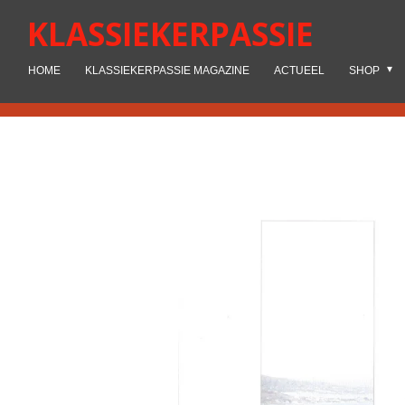
Ga
KLASSIEKERPASSIE
direct
naar
HOME
KLASSIEKERPASSIE MAGAZINE
ACTUEEL
SHOP
de
hoofdinhoud