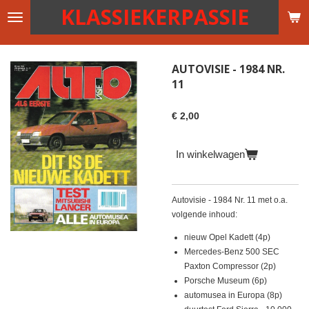
KLASSIEKERPASSIE
Ga
direct
naar
de
AUTOVISIE - 1984 NR.
hoofdinhoud
11
€ 2,00
In winkelwagen
Autovisie - 1984 Nr. 11 met o.a.
volgende inhoud:
nieuw Opel Kadett (4p)
Mercedes-Benz 500 SEC
Paxton Compressor (2p)
Porsche Museum (6p)
automusea in Europa (8p)