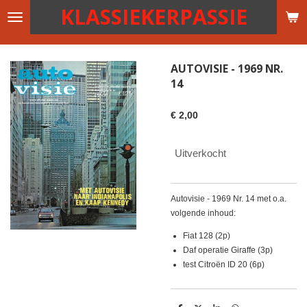
KLASSIEKERPASSIE
Ga
direct
naar
de
AUTOVISIE - 1969 NR.
hoofdinhoud
14
€ 2,00
Uitverkocht
Autovisie - 1969 Nr. 14 met o.a.
volgende inhoud:
Fiat 128 (2p)
Daf operatie Giraffe (3p)
test Citroën ID 20 (6p)