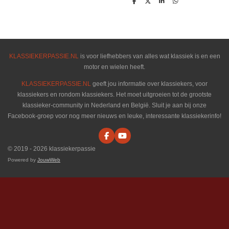
D
D
S
D
e
e
h
e
l
e
a
l
e
l
r
e
n
e
n
KLASSIEKERPASSIE.NL
is voor liefhebbers van alles wat klassiek is en een
motor en wielen heeft.
KLASSIEKERPASSIE.NL
geeft jou informatie over klassiekers, voor
klassiekers en rondom klassiekers. Het moet uitgroeien tot de grootste
klassieker-community in Nederland en België. Sluit je aan bij onze
Facebook-groep voor nog meer nieuws en leuke, interessante klassiekerinfo!
F
Y
a
o
© 2019 - 2026 klassiekerpassie
c
u
e
T
Powered by
JouwWeb
b
u
o
b
o
e
k