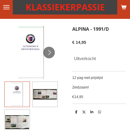
KLASSIEKERPASSIE
Ga
direct
naar
de
ALPINA - 1991/D
hoofdinhoud
€ 14,95
Uitverkocht
12 pag met prijslijst
Zeldzaam!
€14,95
D
D
S
D
e
e
h
e
l
e
a
l
e
l
r
e
n
e
n