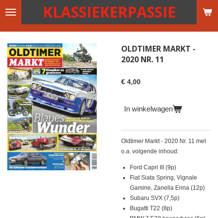
KLASSIEKERPASSIE
Ga
direct
naar
de
OLDTIMER MARKT -
hoofdinhoud
2020 NR. 11
€ 4,00
In winkelwagen
Oldtimer Markt - 2020 Nr. 11 met
o.a. volgende inhoud:
Ford Capri III (9p)
Fiat Siata Spring, Vignale
Gamine, Zanella Erina (12p)
Subaru SVX (7,5p)
Bugatti T22 (8p)