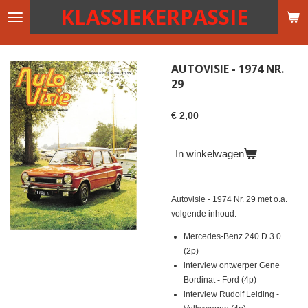
KLASSIEKERPASSIE
Ga
direct
naar
de
AUTOVISIE - 1974 NR.
hoofdinhoud
29
€ 2,00
In winkelwagen
Autovisie - 1974 Nr. 29 met o.a.
volgende inhoud:
Mercedes-Benz 240 D 3.0
(2p)
interview ontwerper Gene
Bordinat - Ford (4p)
interview Rudolf Leiding -