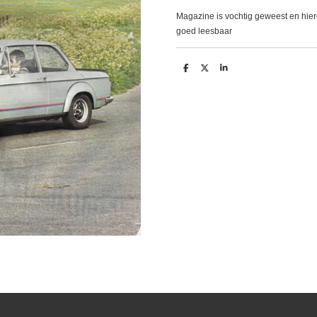
Magazine is vochtig geweest en hierdo
goed leesbaar
D
D
S
e
e
h
l
e
a
e
l
r
n
e