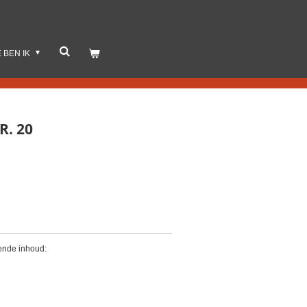
E BEN IK
R. 20
gende inhoud: