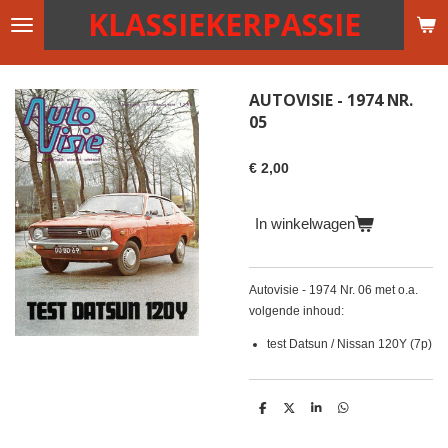
KLASSIEKERPASSIE
Ga
direct
naar
de
AUTOVISIE - 1974 NR.
hoofdinhoud
05
€ 2,00
In winkelwagen
Autovisie - 1974 Nr. 06 met o.a.
volgende inhoud:
test Datsun / Nissan 120Y (7p)
D
D
S
D
e
e
h
e
l
e
a
l