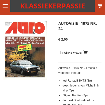
KLASSIEKERPASSIE
Ga
direct
naar
de
AUTOVISIE - 1975 NR.
hoofdinhoud
24
€ 2,00
In winkelwagen
Autovisie - 1975 Nr. 24 met o.a.
volgende inhoud:
test Renault 30 TS (8p)
geschiedenis van Michelin in
strip (6p)
50 jaar Pontiac (2p)
duurtest Opel Rekord D -