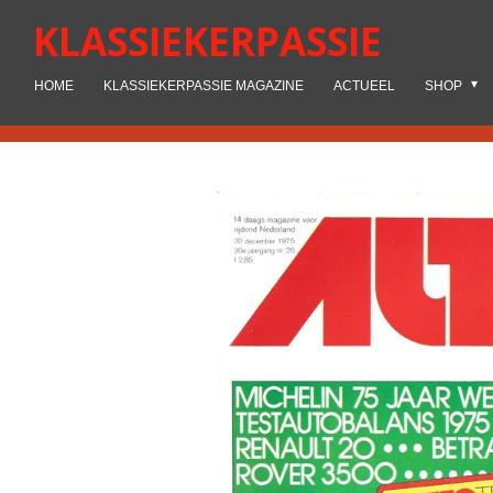
Ga
KLASSIEKERPASSIE
direct
naar
HOME
KLASSIEKERPASSIE MAGAZINE
ACTUEEL
SHOP
de
hoofdinhoud