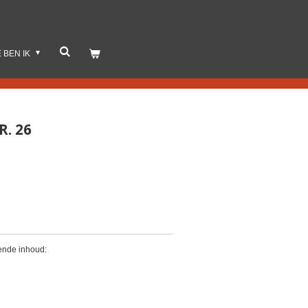
E BEN IK
R. 26
gende inhoud: