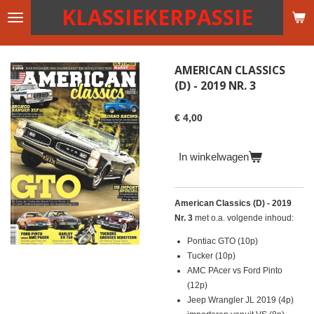
KLASSIEKERPASSIE
Ga
direct
naar
de
AMERICAN CLASSICS
hoofdinhoud
(D) - 2019 NR. 3
€ 4,00
In winkelwagen
American Classics (D) - 2019
Nr. 3
met o.a. volgende inhoud:
Pontiac GTO (10p)
Tucker (10p)
AMC PAcer vs Ford Pinto
(12p)
Jeep Wrangler JL 2019 (4p)