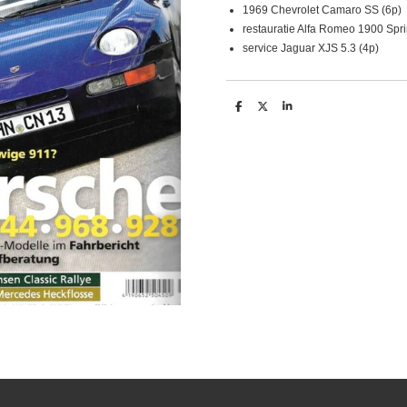
1969 Chevrolet Camaro SS (6p)
restauratie Alfa Romeo 1900 Spr
service Jaguar XJS 5.3 (4p)
D
D
S
e
e
h
l
e
a
e
l
r
n
e