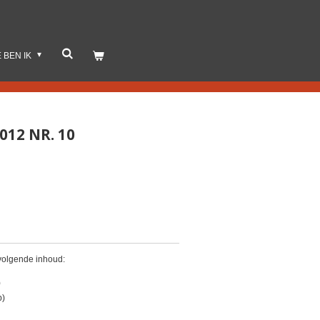
E BEN IK
012 NR. 10
 volgende inhoud:
)
p)