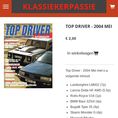
KLASSIEKERPASSIE
Ga
direct
naar
de
TOP DRIVER - 2004 MEI
hoofdinhoud
€ 2,00
In winkelwagen
Top Driver - 2004 Mei met o.a.
volgende inhoud:
Lamborghini LM002 (7p)
Lancia Delta HF 4WD (5,5p)
Rolls-Royce V16 (1p)
BMW Baur 325iX (4p)
Bugatti Type 35 (4p)
Sbarro Monster G (4p)
Maserati Biturbo