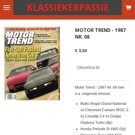
KLASSIEKERPASSIE
Ga
direct
naar
de
MOTOR TREND - 1987
hoofdinhoud
NR. 08
€ 3,50
Uitverkocht
Motor Trend - 1987 Nr. 08 met
o.a. volgende inhoud:
Buikc Regal Grand National
vs Chevrolet Camaro IROC-Z
vs Corvette C4 vs Dodge
Daytona Turbo (8p)
Honda Prelude Si 4WS (5p)