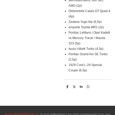
Mercedes-Benz 560 SEC
AMG (2p)
Oldsmobile Calais GT Quad-4
(4p)
Zastava Yugo trip (6,5p)
enquete Toyota MR2 (2p)
Pontiac LeMans / Opel Kadett
vs Mercury Tracer / Mazda
323 (5p)
Isuzu I-Mark Turbo (4,5p)
Pontiac Grand Am SE Turbo
(2,5p)
1929 Cord L-29 Special
Coupe (6,5p)
D
D
S
D
e
e
h
e
l
e
a
l
e
l
r
e
n
e
n
KLASSIEKERPASSIE.NL
is voor liefhebbers van alles wat klassiek is en een