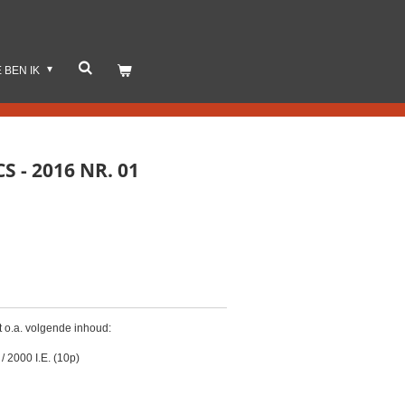
E BEN IK
 - 2016 NR. 01
 o.a. volgende inhoud:
/ 2000 I.E. (10p)