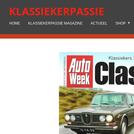
Ga
KLASSIEKERPASSIE
direct
naar
HOME
KLASSIEKERPASSIE MAGAZINE
ACTUEEL
SHOP
de
hoofdinhoud