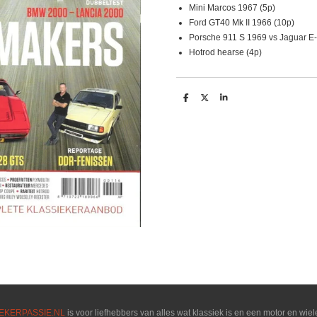
Mini Marcos 1967 (5p)
Ford GT40 Mk II 1966 (10p)
Porsche 911 S 1969 vs Jaguar E
Hotrod hearse (4p)
D
D
S
e
e
h
l
e
a
e
l
r
n
e
EKERPASSIE.NL
is voor liefhebbers van alles wat klassiek is en een motor en wiel