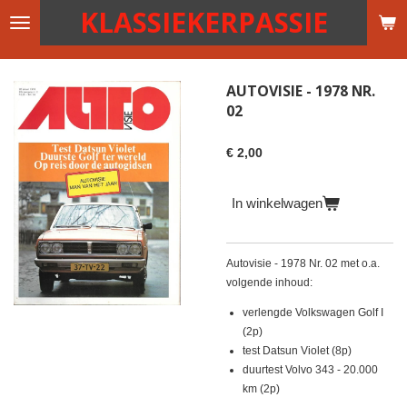
KLASSIEKERPASSIE
Ga
direct
naar
de
AUTOVISIE - 1978 NR.
hoofdinhoud
02
€ 2,00
In winkelwagen
Autovisie - 1978 Nr. 02 met o.a.
volgende inhoud:
verlengde Volkswagen Golf I
(2p)
test Datsun Violet (8p)
duurtest Volvo 343 - 20.000
km (2p)