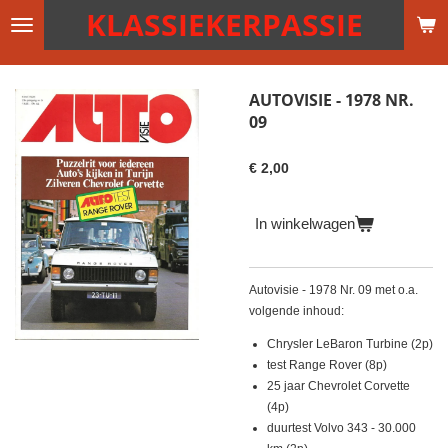
KLASSIEKERPASSIE
Ga
direct
naar
de
AUTOVISIE - 1978 NR.
hoofdinhoud
09
€ 2,00
In winkelwagen
Autovisie - 1978 Nr. 09 met o.a.
volgende inhoud:
Chrysler LeBaron Turbine (2p)
test Range Rover (8p)
25 jaar Chevrolet Corvette
(4p)
duurtest Volvo 343 - 30.000