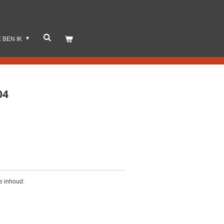
E BEN IK
04
e inhoud: