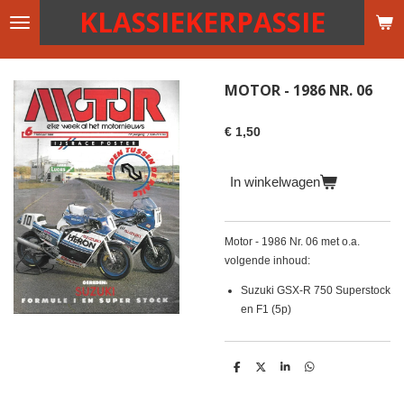
KLASSIEKERPASSIE
Ga
direct
naar
de
MOTOR - 1986 NR. 06
hoofdinhoud
€ 1,50
In winkelwagen
Motor - 1986 Nr. 06 met o.a.
volgende inhoud:
Suzuki GSX-R 750 Superstock
en F1 (5p)
D
D
S
D
e
e
h
e
l
e
a
l
e
l
r
e