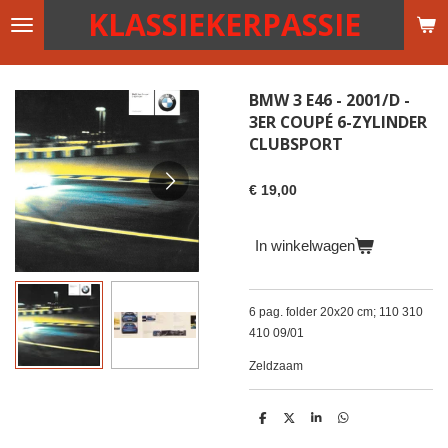
KLASSIEKERPASSIE
Ga
direct
naar
de
BMW 3 E46 - 2001/D -
hoofdinhoud
3ER COUPÉ 6-ZYLINDER
CLUBSPORT
€ 19,00
In winkelwagen
6 pag. folder 20x20 cm; 110 310
410 09/01
Zeldzaam
D
D
S
D
e
e
h
e
l
e
a
l