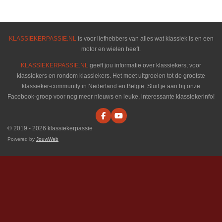
e
l
r
e
n
e
n
KLASSIEKERPASSIE.NL
is voor liefhebbers van alles wat klassiek is en een
motor en wielen heeft.
KLASSIEKERPASSIE.NL
geeft jou informatie over klassiekers, voor
klassiekers en rondom klassiekers. Het moet uitgroeien tot de grootste
klassieker-community in Nederland en België. Sluit je aan bij onze
Facebook-groep voor nog meer nieuws en leuke, interessante klassiekerinfo!
F
Y
a
o
© 2019 - 2026 klassiekerpassie
c
u
e
T
Powered by
JouwWeb
b
u
o
b
o
e
k