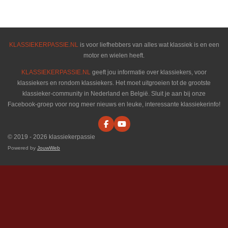
l
e
a
l
e
l
r
e
n
e
n
KLASSIEKERPASSIE.NL
is voor liefhebbers van alles wat klassiek is en een
motor en wielen heeft.
KLASSIEKERPASSIE.NL
geeft jou informatie over klassiekers, voor
klassiekers en rondom klassiekers. Het moet uitgroeien tot de grootste
klassieker-community in Nederland en België. Sluit je aan bij onze
Facebook-groep voor nog meer nieuws en leuke, interessante klassiekerinfo!
F
Y
a
o
© 2019 - 2026 klassiekerpassie
c
u
e
T
Powered by
JouwWeb
b
u
o
b
o
e
k