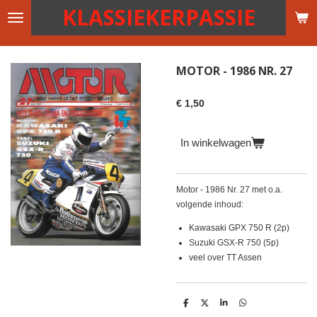
KLASSIEKERPASSIE
Ga
direct
naar
de
MOTOR - 1986 NR. 27
hoofdinhoud
€ 1,50
In winkelwagen
Motor - 1986 Nr. 27 met o.a.
volgende inhoud:
Kawasaki GPX 750 R (2p)
Suzuki GSX-R 750 (5p)
veel over TT Assen
D
D
S
D
e
e
h
e