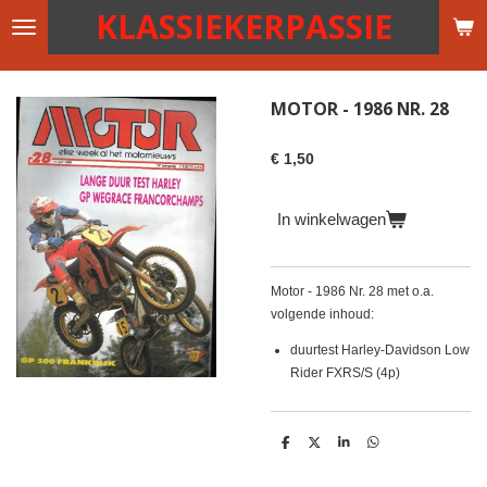
KLASSIEKERPASSIE
Ga
direct
naar
de
MOTOR - 1986 NR. 28
hoofdinhoud
€ 1,50
In winkelwagen
Motor - 1986 Nr. 28 met o.a.
volgende inhoud:
duurtest Harley-Davidson Low
Rider FXRS/S (4p)
D
D
S
D
e
e
h
e
l
e
a
l
e
l
r
e