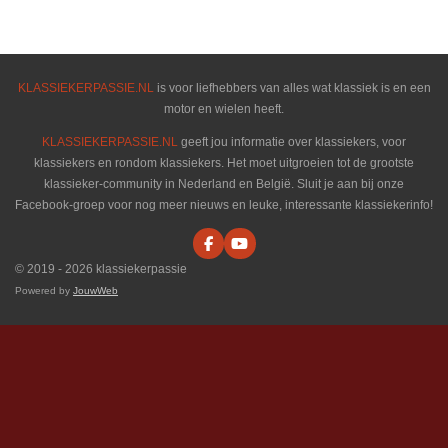
l
e
a
l
e
l
r
e
n
e
n
KLASSIEKERPASSIE.NL
is voor liefhebbers van alles wat klassiek is en een
motor en wielen heeft.
KLASSIEKERPASSIE.NL
geeft jou informatie over klassiekers, voor
klassiekers en rondom klassiekers. Het moet uitgroeien tot de grootste
klassieker-community in Nederland en België. Sluit je aan bij onze
Facebook-groep voor nog meer nieuws en leuke, interessante klassiekerinfo!
F
Y
a
o
© 2019 - 2026 klassiekerpassie
c
u
e
T
Powered by
JouwWeb
b
u
o
b
o
e
k