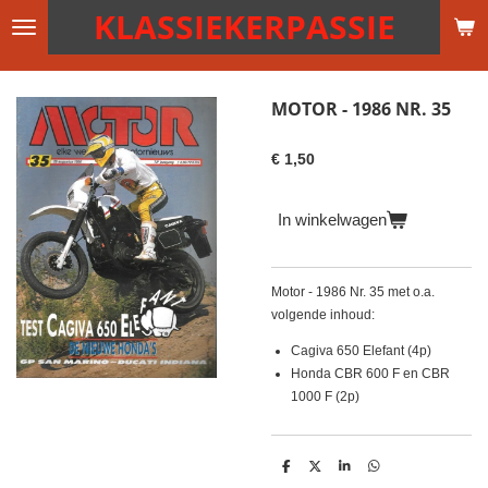
KLASSIEKERPASSIE
Ga
direct
naar
de
MOTOR - 1986 NR. 35
hoofdinhoud
€ 1,50
In winkelwagen
Motor - 1986 Nr. 35 met o.a.
volgende inhoud:
Cagiva 650 Elefant (4p)
Honda CBR 600 F en CBR
1000 F (2p)
D
D
S
D
e
e
h
e