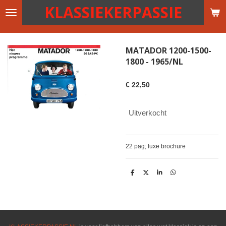
KLASSIEKERPASSIE
Ga
direct
naar
de
MATADOR 1200-1500-
hoofdinhoud
1800 - 1965/NL
€ 22,50
Uitverkocht
22 pag; luxe brochure
D
D
S
D
e
e
h
e
l
e
a
l
e
l
r
e
n
e
n