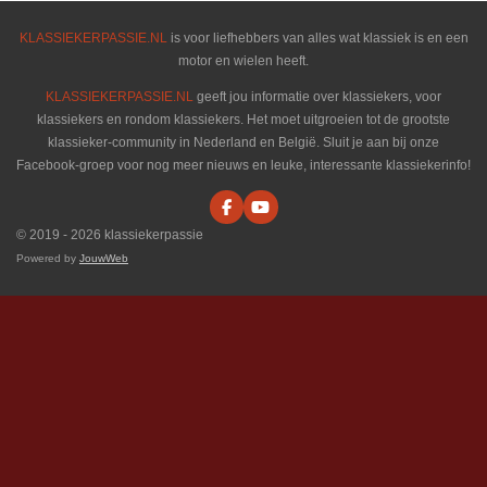
KLASSIEKERPASSIE.NL
is voor liefhebbers van alles wat klassiek is en een
motor en wielen heeft.
KLASSIEKERPASSIE.NL
geeft jou informatie over klassiekers, voor
klassiekers en rondom klassiekers. Het moet uitgroeien tot de grootste
klassieker-community in Nederland en België. Sluit je aan bij onze
Facebook-groep voor nog meer nieuws en leuke, interessante klassiekerinfo!
F
Y
a
o
© 2019 - 2026 klassiekerpassie
c
u
e
T
Powered by
JouwWeb
b
u
o
b
o
e
k