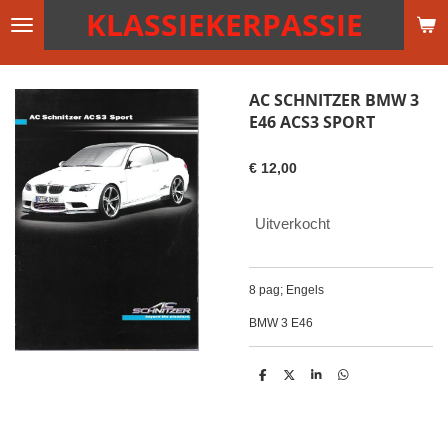
KLASSIEKERPASSIE
Ga
direct
naar
de
AC SCHNITZER BMW 3
hoofdinhoud
E46 ACS3 SPORT
€ 12,00
Uitverkocht
8 pag; Engels
BMW 3 E46
D
D
S
D
e
e
h
e
l
e
a
l
e
l
r
e
n
e
n