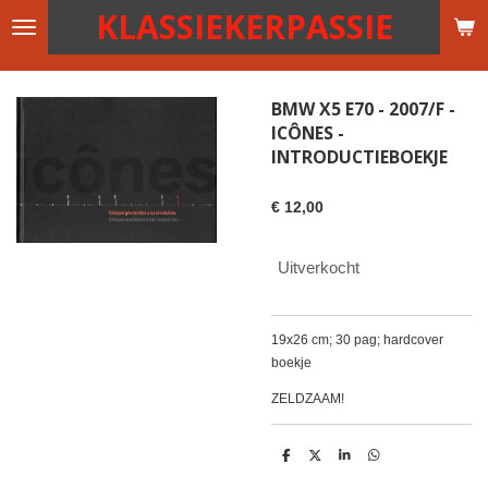
KLASSIEKERPASSIE
Ga
direct
naar
de
BMW X5 E70 - 2007/F -
hoofdinhoud
ICÔNES -
INTRODUCTIEBOEKJE
€ 12,00
Uitverkocht
19x26 cm; 30 pag; hardcover
boekje
ZELDZAAM!
D
D
S
D
e
e
h
e
l
e
a
l