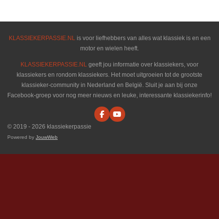
e
l
r
e
n
e
n
KLASSIEKERPASSIE.NL
is voor liefhebbers van alles wat klassiek is en een
motor en wielen heeft.
KLASSIEKERPASSIE.NL
geeft jou informatie over klassiekers, voor
klassiekers en rondom klassiekers. Het moet uitgroeien tot de grootste
klassieker-community in Nederland en België. Sluit je aan bij onze
Facebook-groep voor nog meer nieuws en leuke, interessante klassiekerinfo!
F
Y
a
o
© 2019 - 2026 klassiekerpassie
c
u
e
T
Powered by
JouwWeb
b
u
o
b
o
e
k