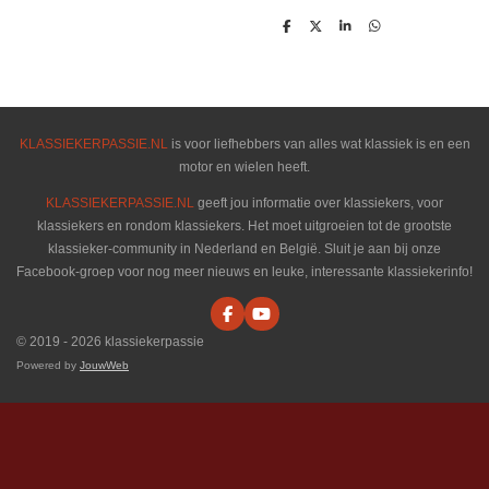
D
D
S
D
e
e
h
e
l
e
a
l
e
l
r
e
n
e
n
KLASSIEKERPASSIE.NL
is voor liefhebbers van alles wat klassiek is en een
motor en wielen heeft.
KLASSIEKERPASSIE.NL
geeft jou informatie over klassiekers, voor
klassiekers en rondom klassiekers. Het moet uitgroeien tot de grootste
klassieker-community in Nederland en België. Sluit je aan bij onze
Facebook-groep voor nog meer nieuws en leuke, interessante klassiekerinfo!
F
Y
a
o
© 2019 - 2026 klassiekerpassie
c
u
e
T
Powered by
JouwWeb
b
u
o
b
o
e
k