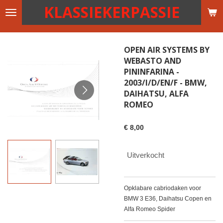
KLASSIEKERPASSIE
Ga
direct
naar
de
OPEN AIR SYSTEMS BY
hoofdinhoud
WEBASTO AND
PININFARINA -
2003/I/D/EN/F - BMW,
DAIHATSU, ALFA
ROMEO
€ 8,00
Uitverkocht
Opklabare cabriodaken voor
BMW 3 E36, Daihatsu Copen en
Alfa Romeo Spider