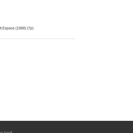
t Espace (1988) (7p)
en heeft.