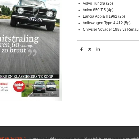
Volvo Tundra (2p)
Volvo 850 T-5 (4p)
Lancia Appia II 1962 (2p)
Volkswagen Type 4 412 (5p)
Chrysler Voyager 1988 vs Renaul
D
D
S
e
e
h
l
e
a
e
l
r
n
e
EKERPASSIE.NL
is voor liefhebbers van alles wat klassiek is en een motor en wiel