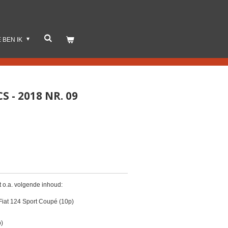
E BEN IK
 - 2018 NR. 09
 o.a. volgende inhoud:
iat 124 Sport Coupé (10p)
p)