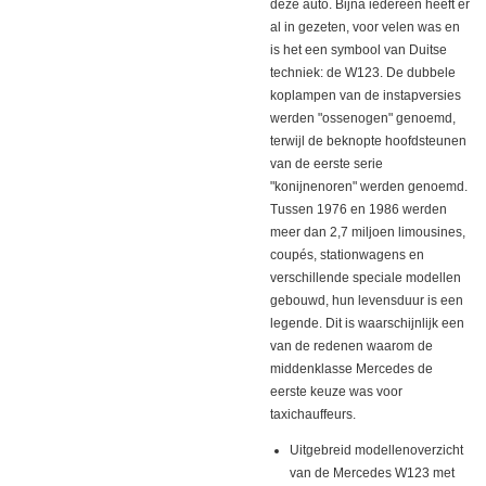
deze auto. Bijna iedereen heeft er
al in gezeten, voor velen was en
is het een symbool van Duitse
techniek: de W123. De dubbele
koplampen van de instapversies
werden "ossenogen" genoemd,
terwijl de beknopte hoofdsteunen
van de eerste serie
"konijnenoren" werden genoemd.
Tussen 1976 en 1986 werden
meer dan 2,7 miljoen limousines,
coupés, stationwagens en
verschillende speciale modellen
gebouwd, hun levensduur is een
legende. Dit is waarschijnlijk een
van de redenen waarom de
middenklasse Mercedes de
eerste keuze was voor
taxichauffeurs.
Uitgebreid modellenoverzicht
van de Mercedes W123 met