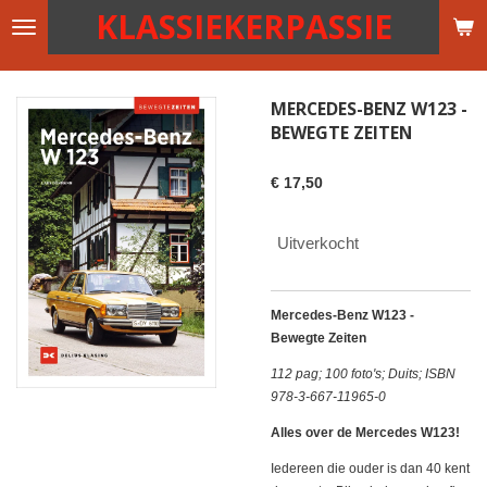
KLASSIEKERPASSIE
Ga
direct
naar
de
MERCEDES-BENZ W123 -
hoofdinhoud
BEWEGTE ZEITEN
€ 17,50
Uitverkocht
Mercedes-Benz W123 -
Bewegte Zeiten
112 pag; 100 foto's; Duits; ISBN
978-3-667-11965-0
Alles over de Mercedes W123!
Iedereen die ouder is dan 40 kent