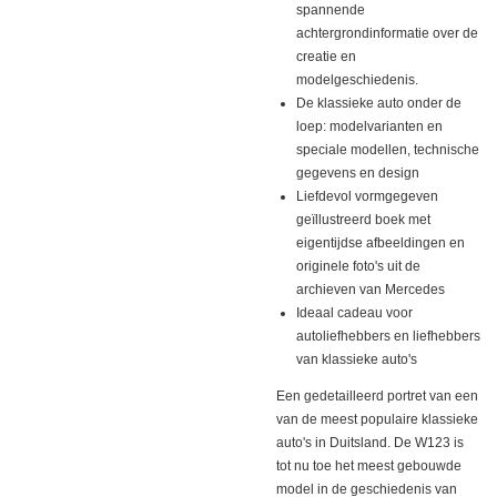
spannende
achtergrondinformatie over de
creatie en
modelgeschiedenis.
De klassieke auto onder de
loep: modelvarianten en
speciale modellen, technische
gegevens en design
Liefdevol vormgegeven
geïllustreerd boek met
eigentijdse afbeeldingen en
originele foto's uit de
archieven van Mercedes
Ideaal cadeau voor
autoliefhebbers en liefhebbers
van klassieke auto's
Een gedetailleerd portret van een
van de meest populaire klassieke
auto's in Duitsland. De W123 is
tot nu toe het meest gebouwde
model in de geschiedenis van