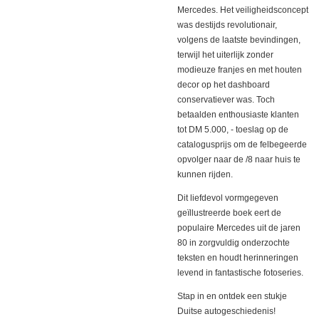
Mercedes. Het veiligheidsconcept
was destijds revolutionair,
volgens de laatste bevindingen,
terwijl het uiterlijk zonder
modieuze franjes en met houten
decor op het dashboard
conservatiever was. Toch
betaalden enthousiaste klanten
tot DM 5.000, - toeslag op de
catalogusprijs om de felbegeerde
opvolger naar de /8 naar huis te
kunnen rijden.
Dit liefdevol vormgegeven
geïllustreerde boek eert de
populaire Mercedes uit de jaren
80 in zorgvuldig onderzochte
teksten en houdt herinneringen
levend in fantastische fotoseries.
Stap in en ontdek een stukje
Duitse autogeschiedenis!