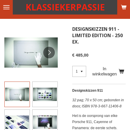
KLASSIEKERPASSIE
Ga
direct
naar
de
DESIGNSKIZZEN 911 -
hoofdinhoud
LIMITED EDITION - 250
EX.
€ 485,00
In
winkelwagen
Designskizzen 911
32 pag; 70 x 50 cm; gebonden in
doos; ISBN 978-3-667-11406-8
Het is de oorsprong van elke
Porsche 911, Cayenne of
Panamera: de eerste schets.