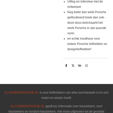
Uitleg en interview met de
ontwerper
Nog beter dan welk Porsche
geïllustreerd boek dan ook -
deze doos belichaamt het
merk Porsche in zijn puurste
vorm.
en echte musthave voor
iedere Porsche liefhebber en
designliefhebber!
D
D
S
D
e
e
h
e
l
e
a
l
e
l
r
e
n
e
n
KLASSIEKERPASSIE.NL
is voor liefhebbers van alles wat klassiek is en een
motor en wielen heeft.
KLASSIEKERPASSIE.NL
geeft jou informatie over klassiekers, voor
klassiekers en rondom klassiekers. Het moet uitgroeien tot de grootste