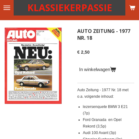
KLASSIEKERPASSIE
Ga
direct
naar
de
AUTO ZEITUNG - 1977
hoofdinhoud
NR. 18
€ 2,50
In winkelwagen
Auto Zeitung - 1977 Nr. 18 met
o.a. volgende inhoud:
lezersenquete BMW 3 E21
(7p)
Ford Granada en Opel
Rekord (3,5p)
Audi 100 Avant (3p)