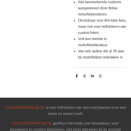
Alle kenmerkende customs
aangedreven door Britse
motorfietsmotoren
Onmisbaar voor Brit-bike-fans,
maar ook voor liefhebbers van
custom bikes
Vult een leemte in
motorfietsliteratuur
Van een auteur die al 35 jaar
bij motorfietsen betrokken is
D
D
S
D
e
e
h
e
l
e
a
l
e
l
r
e
n
e
n
KLASSIEKERPASSIE.NL
is voor liefhebbers van alles wat klassiek is en een
motor en wielen heeft.
KLASSIEKERPASSIE.NL
geeft jou informatie over klassiekers, voor
klassiekers en rondom klassiekers. Het moet uitgroeien tot de grootste