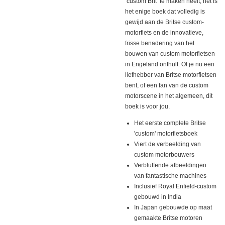
‘custom Brit’ te maken heeft, het is
het enige boek dat volledig is
gewijd aan de Britse custom-
motorfiets en de innovatieve,
frisse benadering van het
bouwen van custom motorfietsen
in Engeland onthult. Of je nu een
liefhebber van Britse motorfietsen
bent, of een fan van de custom
motorscene in het algemeen, dit
boek is voor jou.
Het eerste complete Britse
'custom' motorfietsboek
Viert de verbeelding van
custom motorbouwers
Verbluffende afbeeldingen
van fantastische machines
Inclusief Royal Enfield-custom
gebouwd in India
In Japan gebouwde op maat
gemaakte Britse motoren