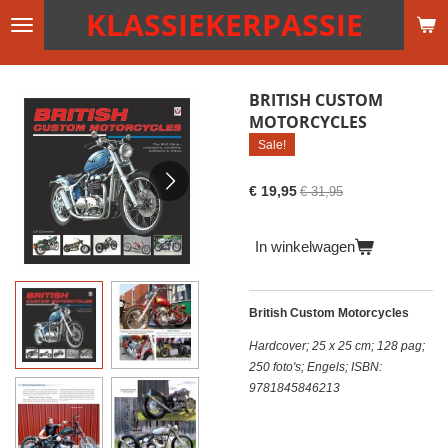
KLASSIEKERPASSIE
Ga
direct
naar
de
BRITISH CUSTOM
hoofdinhoud
MOTORCYCLES
Sale!
€ 19,95
€ 31,95
In winkelwagen
British Custom Motorcycles
Hardcover; 25 x 25 cm; 128 pag;
250 foto's; Engels;
ISBN:
9781845846213