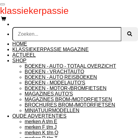
Ga
klassiekerpassie
direct
naar
de
hoofdinhoud
HOME
KLASSIEKERPASSIE MAGAZINE
ACTUEEL
SHOP
BOEKEN - AUTO - TOTAAL OVERZICHT
BOEKEN - VRACHTAUTO
BOEKEN - AUTO REISBOEKEN
BOEKEN - MODELAUTO'S
BOEKEN - MOTOR-/BROMFIETSEN
MAGAZINES AUTO'S
MAGAZINES BROM-/MOTORFIETSEN
BROCHURES BROM-/MOTORFIETSEN
MINIATUURMODELLEN
OUDE ADVERTENTIES
merken A t/m E
merken F t/m J
merken K t/m O