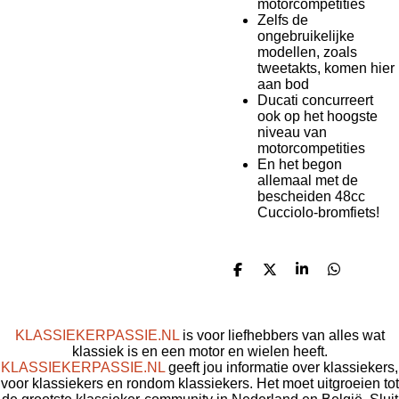
motorcompetities
Zelfs de
ongebruikelijke
modellen, zoals
tweetakts, komen hier
aan bod
Ducati concurreert
ook op het hoogste
niveau van
motorcompetities
En het begon
allemaal met de
bescheiden 48cc
Cucciolo-bromfiets!
D
D
S
D
e
e
h
e
l
e
a
l
e
l
r
e
n
e
n
KLASSIEKERPASSIE.NL
is voor liefhebbers van alles wat
klassiek is en een motor en wielen heeft.
KLASSIEKERPASSIE.NL
geeft jou informatie over klassiekers,
voor klassiekers en rondom klassiekers. Het moet uitgroeien tot