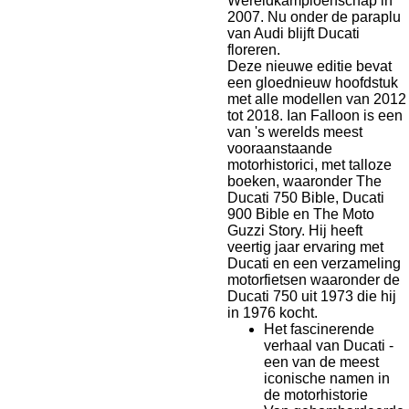
Wereldkampioenschap in
2007. Nu onder de paraplu
van Audi blijft Ducati
floreren.
Deze nieuwe editie bevat
een gloednieuw hoofdstuk
met alle modellen van 2012
tot 2018. Ian Falloon is een
van 's werelds meest
vooraanstaande
motorhistorici, met talloze
boeken, waaronder The
Ducati 750 Bible, Ducati
900 Bible en The Moto
Guzzi Story. Hij heeft
veertig jaar ervaring met
Ducati en een verzameling
motorfietsen waaronder de
Ducati 750 uit 1973 die hij
in 1976 kocht.
Het fascinerende
verhaal van Ducati -
een van de meest
iconische namen in
de motorhistorie