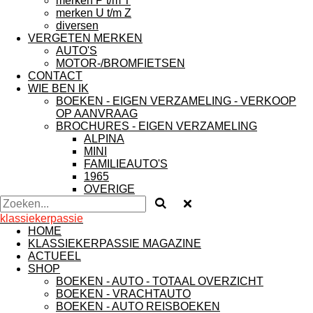
merken P t/m T
merken U t/m Z
diversen
VERGETEN MERKEN
AUTO'S
MOTOR-/BROMFIETSEN
CONTACT
WIE BEN IK
BOEKEN - EIGEN VERZAMELING - VERKOOP
OP AANVRAAG
BROCHURES - EIGEN VERZAMELING
ALPINA
MINI
FAMILIEAUTO'S
1965
OVERIGE
klassiekerpassie
HOME
KLASSIEKERPASSIE MAGAZINE
ACTUEEL
SHOP
BOEKEN - AUTO - TOTAAL OVERZICHT
BOEKEN - VRACHTAUTO
BOEKEN - AUTO REISBOEKEN