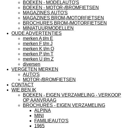
BOEKEN - MODELAUTO'S
BOEKEN - MOTOR-/BROMFIETSEN
MAGAZINES AUTO'S
MAGAZINES BROM-/MOTORFIETSEN
BROCHURES BROM-/MOTORFIETSEN
MINIATUURMODELLEN
OUDE ADVERTENTIES
merken A t/m E
merken F t/m J
merken K t/m O
merken P t/m T
merken U t/m Z
diversen
VERGETEN MERKEN
AUTO'S
MOTOR-/BROMFIETSEN
CONTACT
WIE BEN IK
BOEKEN - EIGEN VERZAMELING - VERKOOP
OP AANVRAAG
BROCHURES - EIGEN VERZAMELING
ALPINA
MINI
FAMILIEAUTO'S
1965