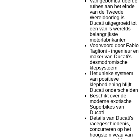
Van gebombardeerde
ruïnes aan het einde
van de Tweede
Wereldoorlog is
Ducati uitgegroeid tot
een van 's werelds
belangrijkste
motorfabrikanten
Voorwoord door Fabio
Taglioni - ingenieur en
maker van Ducati's
desmodromische
klepsysteem
Het unieke systeem
van positieve
klepbediening blijft
Ducati onderscheiden
Beschikt over de
moderne exotische
Superbikes van
Ducati
Details van Ducati's
racegeschiedenis,
concurreren op het
hoogste niveau van