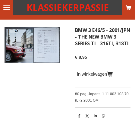
KLASSIEKERPASSIE
Ga
direct
naar
de
BMW 3 E46/5 - 2001/JPN
hoofdinhoud
- THE NEW BMW 3
SERIES TI - 316TI, 318TI
€ 8,95
In winkelwagen
80 pag; Japans; 1 11 003 103 70
(L) 2 2001 GM
D
D
S
D
e
e
h
e
l
e
a
l
e
l
r
e
n
e
n