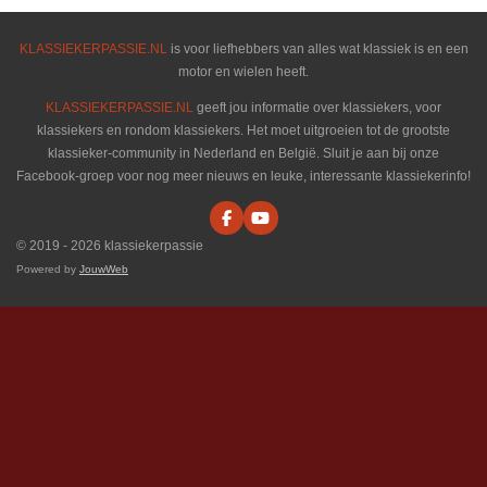
KLASSIEKERPASSIE.NL
is voor liefhebbers van alles wat klassiek is en een
motor en wielen heeft.
KLASSIEKERPASSIE.NL
geeft jou informatie over klassiekers, voor
klassiekers en rondom klassiekers. Het moet uitgroeien tot de grootste
klassieker-community in Nederland en België. Sluit je aan bij onze
Facebook-groep voor nog meer nieuws en leuke, interessante klassiekerinfo!
F
Y
a
o
© 2019 - 2026 klassiekerpassie
c
u
e
T
Powered by
JouwWeb
b
u
o
b
o
e
k