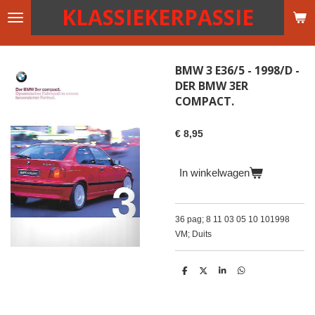
KLASSIEKERPASSIE
Ga
direct
naar
de
BMW 3 E36/5 - 1998/D -
hoofdinhoud
DER BMW 3ER
COMPACT.
€ 8,95
In winkelwagen
36 pag; 8 11 03 05 10 101998
VM; Duits
D
D
S
D
e
e
h
e
l
e
a
l
e
l
r
e
n
e
n