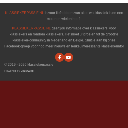
KLASSIEKERPASSIE.NL
is voor liefhebbers van alles wat klassiek is en een
motor en wielen heeft.
KLASSIEKERPASSIE.NL
geeft jou informatie over klassiekers, voor
klassiekers en rondom klassiekers. Het moet uitgroeien tot de grootste
klassieker-community in Nederland en België. Sluit je aan bij onze
Facebook-groep voor nog meer nieuws en leuke, interessante klassiekerinfo!
F
Y
a
o
© 2019 - 2026 klassiekerpassie
c
u
e
T
Powered by
JouwWeb
b
u
o
b
o
e
k