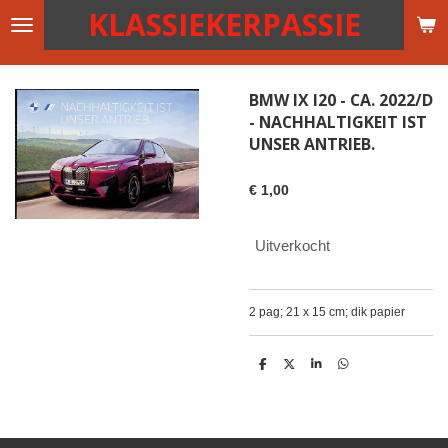
KLASSIEKERPASSIE
Ga
direct
naar
de
BMW IX I20 - CA. 2022/D
hoofdinhoud
- NACHHALTIGKEIT IST
UNSER ANTRIEB.
€ 1,00
Uitverkocht
2 pag; 21 x 15 cm; dik papier
D
D
S
D
e
e
h
e
l
e
a
l
e
l
r
e
n
e
n