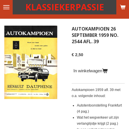
KLASSIEKERPASSIE
Ga
direct
naar
de
AUTOKAMPIOEN 26
hoofdinhoud
SEPTEMBER 1959 NO.
2544 AFL. 39
€ 2,50
In winkelwagen
Autokampioen 1959 afl. 39 met
o.a. volgende inhoud:
Autotentoonstelling Frankfurt
(4 pag.)
Wat het wegverkeer uit zijn
verlanglijstje krijgt (2 pag.)