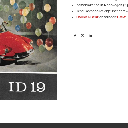
Zomervakantie in Noorwegen (2 
Test Cosmopoliet Zigeuner carava
Daimler-Benz
absorbeert
BMW
(
D
D
S
e
e
h
l
e
a
e
l
r
n
e