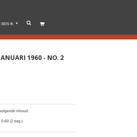
E BEN IK
NUARI 1960 - NO. 2
 volgende inhoud:
 S-60 (2 pag.)