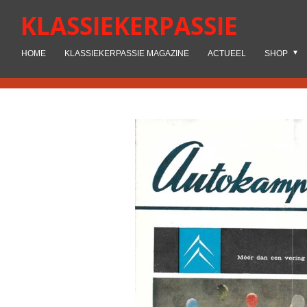
Ga
KLASSIEKERPASSIE
direct
naar
HOME
KLASSIEKERPASSIE MAGAZINE
ACTUEEL
SHOP
de
hoofdinhoud