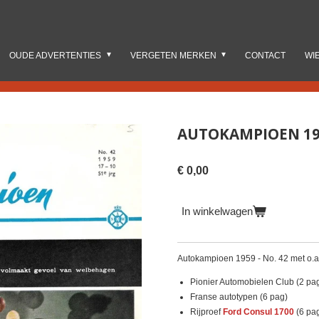
OUDE ADVERTENTIES
VERGETEN MERKEN
CONTACT
WI
AUTOKAMPIOEN 195
€ 0,00
In winkelwagen
Autokampioen 1959 - No. 42 met o.a
Pionier Automobielen Club (2 pa
Franse autotypen (6 pag)
Rijproef
Ford Consul 1700
(6 pa