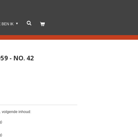
E BEN IK
9 - NO. 42
. volgende inhoud:
g)
g)