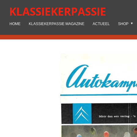
Ga
KLASSIEKERPASSIE
direct
naar
HOME
KLASSIEKERPASSIE MAGAZINE
ACTUEEL
SHOP
de
hoofdinhoud