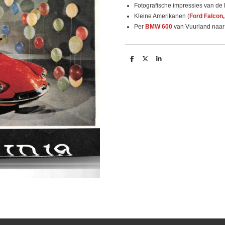
Fotografische impressies van de 
Kleine Amerikanen (
Ford Falcon,
Per
BMW 600
van Vuurland naar 
D
D
S
e
e
h
l
e
a
e
l
r
n
e