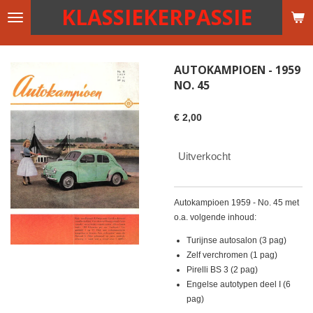
KLASSIEKERPASSIE
Ga
direct
naar
de
AUTOKAMPIOEN - 1959
hoofdinhoud
NO. 45
€ 2,00
Uitverkocht
Autokampioen 1959 - No. 45 met
o.a. volgende inhoud:
Turijnse autosalon (3 pag)
Zelf verchromen (1 pag)
Pirelli BS 3 (2 pag)
Engelse autotypen deel I (6
pag)