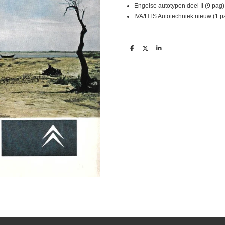
Engelse autotypen deel II (9 pag)
IVA/HTS Autotechniek nieuw (1 p
D
D
S
e
e
h
l
e
a
e
l
r
n
e