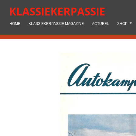
Ga
KLASSIEKERPASSIE
direct
naar
HOME
KLASSIEKERPASSIE MAGAZINE
ACTUEEL
SHOP
de
hoofdinhoud