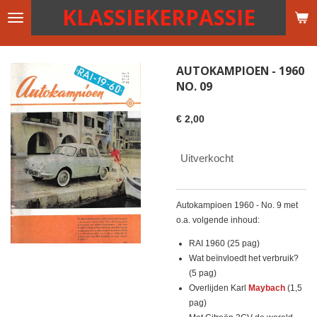
KLASSIEKERPASSIE
Ga
direct
naar
de
AUTOKAMPIOEN - 1960
hoofdinhoud
NO. 09
€ 2,00
Uitverkocht
Autokampioen 1960 - No. 9 met
o.a. volgende inhoud:
RAI 1960 (25 pag)
Wat beïnvloedt het verbruik?
(5 pag)
Overlijden Karl
Maybach
(1,5
pag)