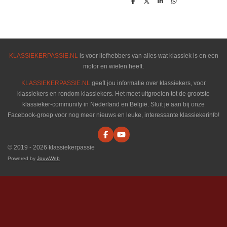
D
D
S
D
e
e
h
e
l
e
a
l
e
l
r
e
n
e
n
KLASSIEKERPASSIE.NL
is voor liefhebbers van alles wat klassiek is en een
motor en wielen heeft.
KLASSIEKERPASSIE.NL
geeft jou informatie over klassiekers, voor
klassiekers en rondom klassiekers. Het moet uitgroeien tot de grootste
klassieker-community in Nederland en België. Sluit je aan bij onze
Facebook-groep voor nog meer nieuws en leuke, interessante klassiekerinfo!
F
Y
a
o
© 2019 - 2026 klassiekerpassie
c
u
e
T
Powered by
JouwWeb
b
u
o
b
o
e
k