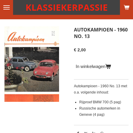
KLASSIEKERPASSIE
Ga
direct
naar
de
AUTOKAMPIOEN - 1960
hoofdinhoud
NO. 13
€ 2,00
In winkelwagen
Autokampioen - 1960 No. 13 met
o.a. volgende inhoud:
Rijproef BMW 700 (5 pag)
Russische automerken in
Geneve (4 pag)