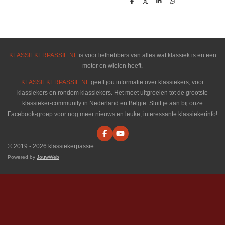
D
D
S
D
e
e
h
e
l
e
a
l
e
l
r
e
n
e
n
KLASSIEKERPASSIE.NL
is voor liefhebbers van alles wat klassiek is en een
motor en wielen heeft.
KLASSIEKERPASSIE.NL
geeft jou informatie over klassiekers, voor
klassiekers en rondom klassiekers. Het moet uitgroeien tot de grootste
klassieker-community in Nederland en België. Sluit je aan bij onze
Facebook-groep voor nog meer nieuws en leuke, interessante klassiekerinfo!
F
Y
a
o
© 2019 - 2026 klassiekerpassie
c
u
e
T
Powered by
JouwWeb
b
u
o
b
o
e
k