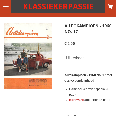
KLASSIEKERPASSIE
Ga
direct
naar
de
AUTOKAMPIOEN - 1960
hoofdinhoud
NO. 17
€ 2,00
Uitverkocht
Autokampioen - 1960 No. 17
met
o.a. volgende inhoud:
Campeer-/caravanspecial (6
pag)
Borgward
algemeen (2 pag)