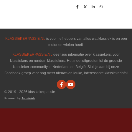
D
D
S
D
e
e
h
e
l
e
a
l
e
l
r
e
n
e
n
KLASSIEKERPASSIE.NL
is voor liefhebbers van alles wat klassiek is en een
motor en wielen heeft.
KLASSIEKERPASSIE.NL
geeft jou informatie over klassiekers, voor
klassiekers en rondom klassiekers. Het moet uitgroeien tot de grootste
klassieker-community in Nederland en België. Sluit je aan bij onze
Facebook-groep voor nog meer nieuws en leuke, interessante klassiekerinfo!
F
Y
a
o
© 2019 - 2026 klassiekerpassie
c
u
e
T
Powered by
JouwWeb
b
u
o
b
o
e
k