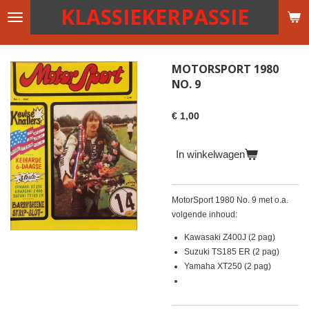
KLASSIEKERPASSIE
Ga
direct
naar
de
MOTORSPORT 1980
hoofdinhoud
NO. 9
€ 1,00
In winkelwagen
MotorSport 1980 No. 9 met o.a.
volgende inhoud:
Kawasaki Z400J (2 pag)
Suzuki TS185 ER (2 pag)
Yamaha XT250 (2 pag)